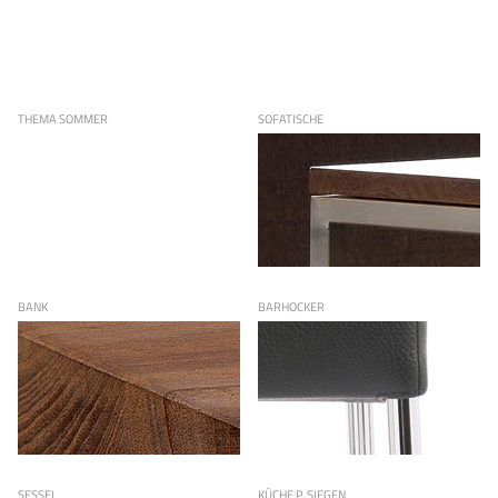
THEMA SOMMER
SOFATISCHE
BANK
BARHOCKER
SESSEL
KÜCHE P. SIEGEN