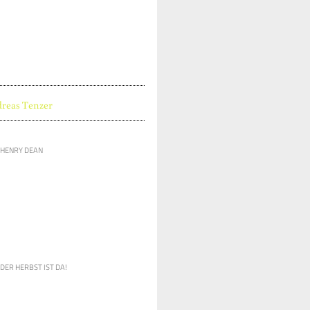
reas Tenzer
HENRY DEAN
DER HERBST IST DA!