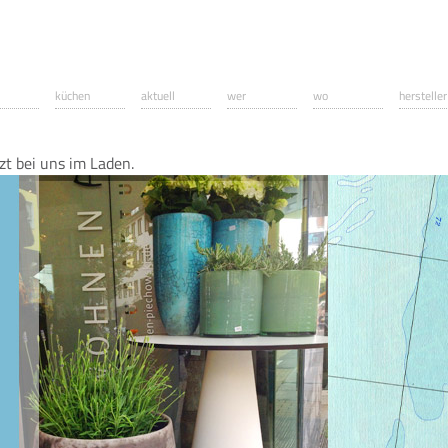
küchen
aktuell
wer
wo
hersteller
zt bei uns im Laden.