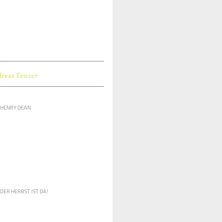
reas Tenzer
HENRY DEAN
DER HERBST IST DA!