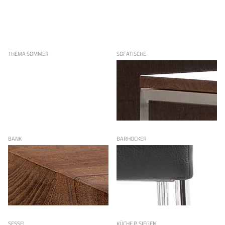
THEMA SOMMER
SOFATISCHE
BANK
BARHOCKER
SESSEL
KÜCHE P. SIEGEN