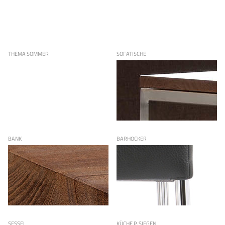
THEMA SOMMER
SOFATISCHE
BANK
BARHOCKER
SESSEL
KÜCHE P. SIEGEN