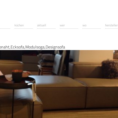
küchen
aktuell
wer
wo
hersteller
ppnaht,Ecksofa,Modulsoga,Designsofa