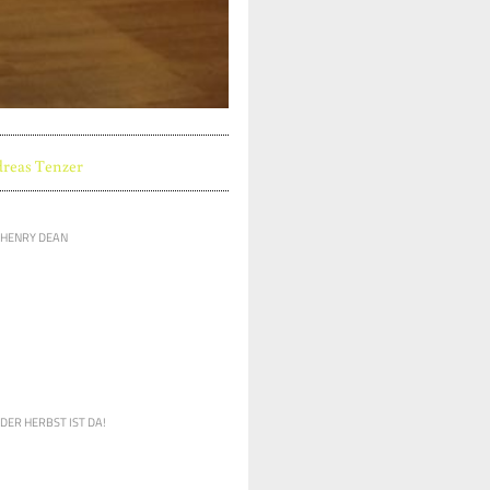
reas Tenzer
HENRY DEAN
DER HERBST IST DA!