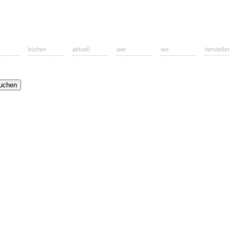
küchen
aktuell
wer
wo
hersteller