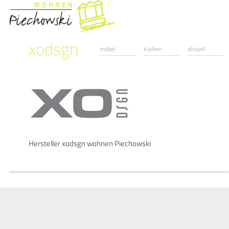
xodsgn
möbel
küchen
aktuell
Hersteller xodsgn wohnen Piechowski